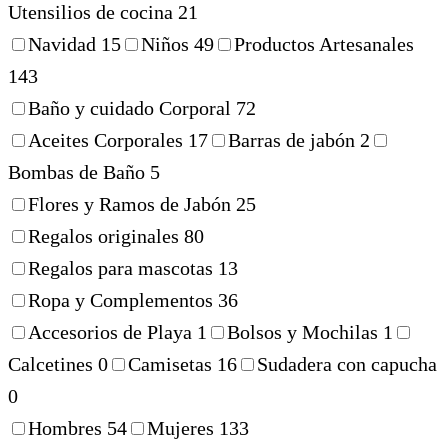
Utensilios de cocina
21
Navidad
15
Niños
49
Productos Artesanales
143
Baño y cuidado Corporal
72
Aceites Corporales
17
Barras de jabón
2
Bombas de Baño
5
Flores y Ramos de Jabón
25
Regalos originales
80
Regalos para mascotas
13
Ropa y Complementos
36
Accesorios de Playa
1
Bolsos y Mochilas
1
Calcetines
0
Camisetas
16
Sudadera con capucha
0
Hombres
54
Mujeres
133