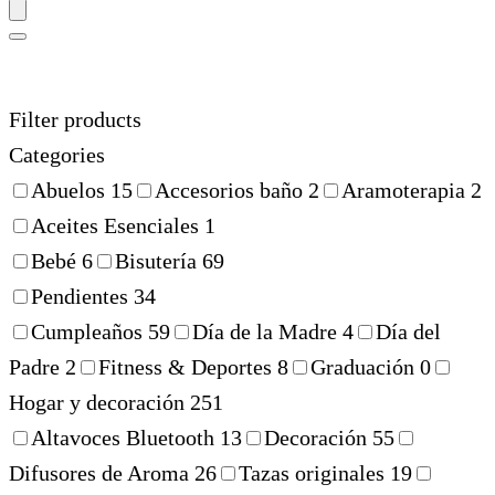
Filter products
Categories
Abuelos
15
Accesorios baño
2
Aramoterapia
2
Aceites Esenciales
1
Bebé
6
Bisutería
69
Pendientes
34
Cumpleaños
59
Día de la Madre
4
Día del
Padre
2
Fitness & Deportes
8
Graduación
0
Hogar y decoración
251
Altavoces Bluetooth
13
Decoración
55
Difusores de Aroma
26
Tazas originales
19