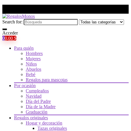
Search for:
Acceder
0
0,00
$
Para quién
Hombres
Mujeres
Niños
Abuelos
Bebé
Regalos para mascotas
Por ocasión
Cumpleaños
Navidad
Día del Padre
Día de la Madre
Graduación
Regalos originales
Hogar y decoración
Tazas originales