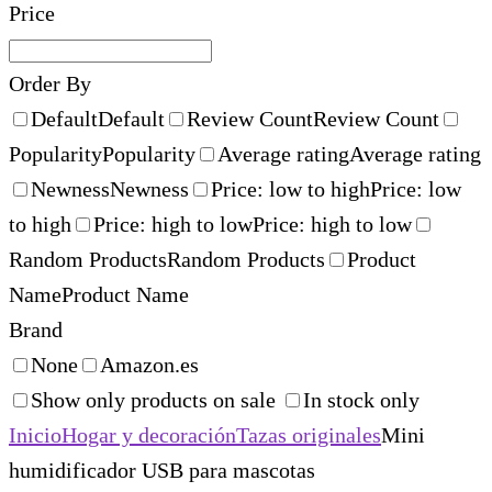
Price
Order By
Default
Default
Review Count
Review Count
Popularity
Popularity
Average rating
Average rating
Newness
Newness
Price: low to high
Price: low
to high
Price: high to low
Price: high to low
Random Products
Random Products
Product
Name
Product Name
Brand
None
Amazon.es
Show only products on sale
In stock only
Inicio
Hogar y decoración
Tazas originales
Mini
humidificador USB para mascotas