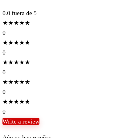
0.0
fuera de 5
★
★
★
★
★
0
★
★
★
★
★
0
★
★
★
★
★
0
★
★
★
★
★
0
★
★
★
★
★
0
Write a review
Aún no hay reseñas.