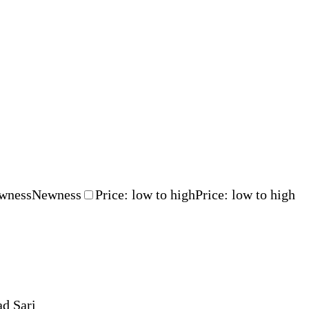
wness
Newness
Price: low to high
Price: low to high
ad Sari