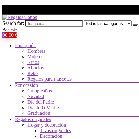
Search for:
Acceder
0
0,00
€
Para quién
Hombres
Mujeres
Niños
Abuelos
Bebé
Regalos para mascotas
Por ocasión
Cumpleaños
Navidad
Día del Padre
Día de la Madre
Graduación
Regalos originales
Hogar y decoración
Tazas originales
Decoración