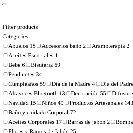
Filter products
Categories
Abuelos
15
Accesorios baño
2
Aramoterapia
2
Aceites Esenciales
1
Bebé
6
Bisutería
69
Pendientes
34
Cumpleaños
59
Día de la Madre
4
Día del Padr
Altavoces Bluetooth
13
Decoración
55
Difusor
Navidad
15
Niños
49
Productos Artesanales
14
Baño y cuidado Corporal
72
Aceites Corporales
17
Barras de jabón
2
Bomba
Flores y Ramos de Jabón
25