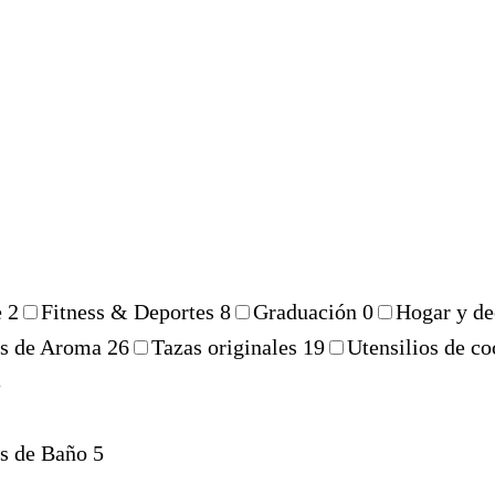
e
2
Fitness & Deportes
8
Graduación
0
Hogar y d
es de Aroma
26
Tazas originales
19
Utensilios de c
3
s de Baño
5