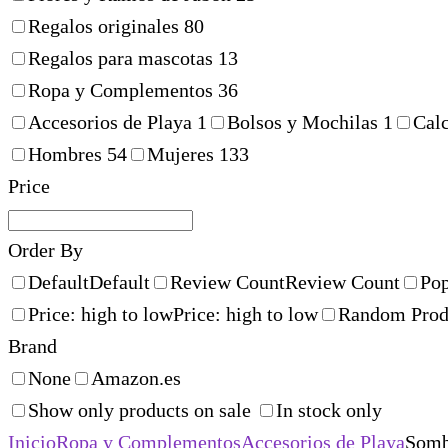
Regalos originales
80
Regalos para mascotas
13
Ropa y Complementos
36
Accesorios de Playa
1
Bolsos y Mochilas
1
Cal
Hombres
54
Mujeres
133
Price
Order By
Default
Default
Review Count
Review Count
Pop
Price: high to low
Price: high to low
Random Prod
Brand
None
Amazon.es
Show only products on sale
In stock only
Inicio
Ropa y Complementos
Accesorios de Playa
Somb