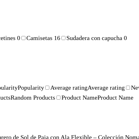
cetines
0
Camisetas
16
Sudadera con capucha
0
ularity
Popularity
Average rating
Average rating
Ne
ucts
Random Products
Product Name
Product Name
rero de Sol de Paja con Ala Flexible – Colección Nom