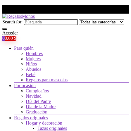
Search for:
Acceder
0
0,00
$
Para quién
Hombres
Mujeres
Niños
Abuelos
Bebé
Regalos para mascotas
Por ocasión
Cumpleaños
Navidad
Día del Padre
Día de la Madre
Graduación
Regalos originales
Hogar y decoración
Tazas originales